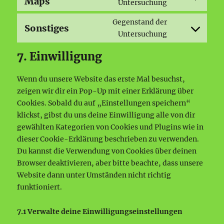
Maps
service
Consent
Untersuchung
wordpress
to
Gegenstand der
service
Sonstiges
Consent
Untersuchung
google-
to
maps
7. Einwilligung
service
sonstiges
Wenn du unsere Website das erste Mal besuchst,
zeigen wir dir ein Pop-Up mit einer Erklärung über
Cookies. Sobald du auf „Einstellungen speichern“
klickst, gibst du uns deine Einwilligung alle von dir
gewählten Kategorien von Cookies und Plugins wie in
dieser Cookie-Erklärung beschrieben zu verwenden.
Du kannst die Verwendung von Cookies über deinen
Browser deaktivieren, aber bitte beachte, dass unsere
Website dann unter Umständen nicht richtig
funktioniert.
7.1 Verwalte deine Einwilligungseinstellungen